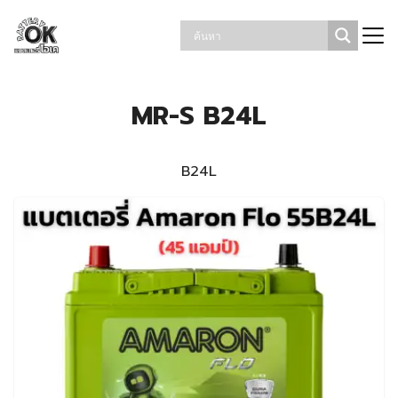
Skip
รถยนต์หมด โทร. 086-863-3331 แบตเตอรี่โอเค
19.30
to
content
Search
for:
MR-S B24L
B24L