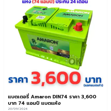
แบตเตอรี่ Amaron DIN74 ราคา 3,600
บาท 74 แอมป์ แบตแห้ง
20/09/2024