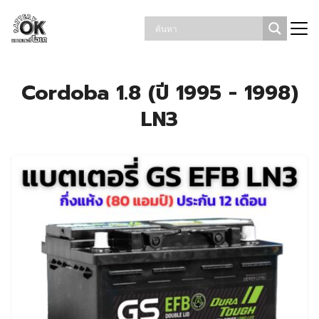
Skip
รถยนต์หมด โทร. 086-863-3331 แบตเตอรี่โอเค
19.30
to
content
Search
for:
Cordoba 1.8 (ปี 1995 - 1998)
LN3