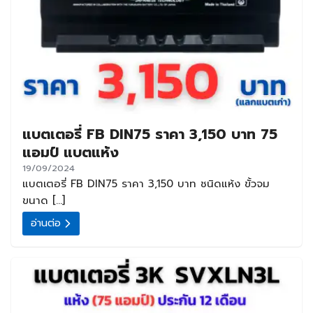
แบตเตอรี่ FB DIN75 ราคา 3,150 บาท 75
แอมป์ แบตแห้ง
19/09/2024
แบตเตอรี่ FB DIN75 ราคา 3,150 บาท ชนิดแห้ง ขั้วจม
ขนาด […]
อ่านต่อ