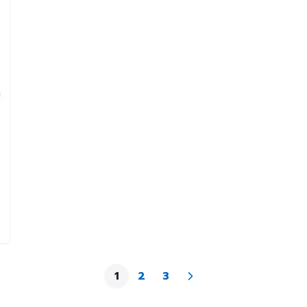
1
2
3