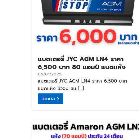
แบตเตอรี่ JYC AGM LN4 ราคา
6,500 บาท 80 แอมป์ แบตแห้ง
06/01/2025
แบตเตอรี่ JYC AGM LN4 ราคา 6,500 บาท
ชนิดแห้ง ขั้วจม ขน […]
อ่านต่อ