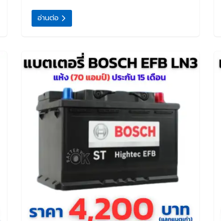
อ่านต่อ