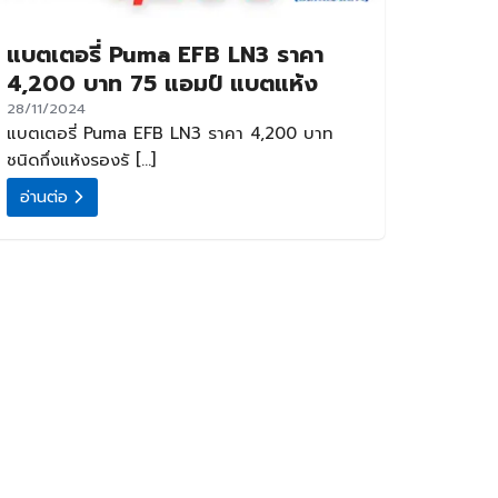
แบตเตอรี่ Puma EFB LN3 ราคา
4,200 บาท 75 แอมป์ แบตแห้ง
28/11/2024
แบตเตอรี่ Puma EFB LN3 ราคา 4,200 บาท
ชนิดกึ่งแห้งรองรั […]
อ่านต่อ