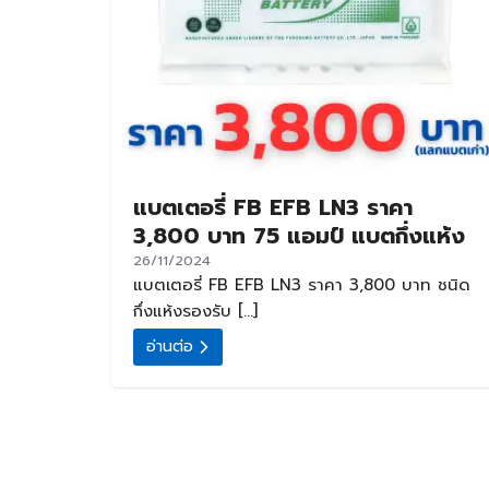
แบตเตอรี่ FB EFB LN3 ราคา
3,800 บาท 75 แอมป์ แบตกึ่งแห้ง
26/11/2024
แบตเตอรี่ FB EFB LN3 ราคา 3,800 บาท ชนิด
กึ่งแห้งรองรับ […]
อ่านต่อ