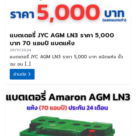
แบตเตอรี่ JYC AGM LN3 ราคา 5,000
บาท 70 แอมป์ แบตแห้ง
29/11/2024
แบตเตอรี่ JYC AGM LN3 ราคา 5,000 บาท ชนิดแห้ง ขั้ว
จม ขน […]
อ่านต่อ