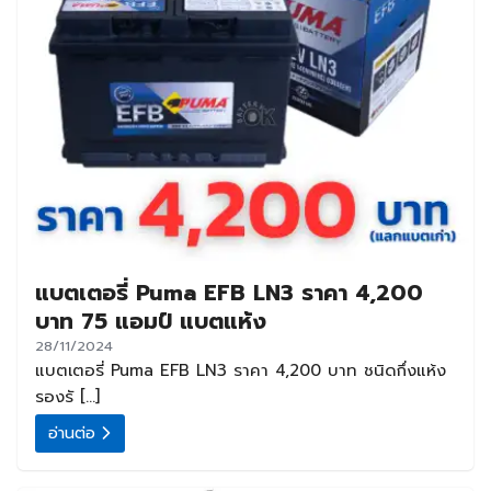
แบตเตอรี่ Puma EFB LN3 ราคา 4,200
บาท 75 แอมป์ แบตแห้ง
28/11/2024
แบตเตอรี่ Puma EFB LN3 ราคา 4,200 บาท ชนิดกึ่งแห้ง
รองรั […]
อ่านต่อ