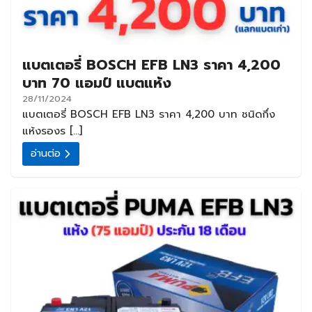
แบตเตอรี่ BOSCH EFB LN3 ราคา 4,200
บาท 70 แอมป์ แบตแห้ง
28/11/2024
แบตเตอรี่ BOSCH EFB LN3 ราคา 4,200 บาท ชนิดกึ่ง
แห้งรองร […]
อ่านต่อ