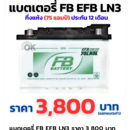
แบตเตอรี่ FB EFB LN3 ราคา 3,800 บาท