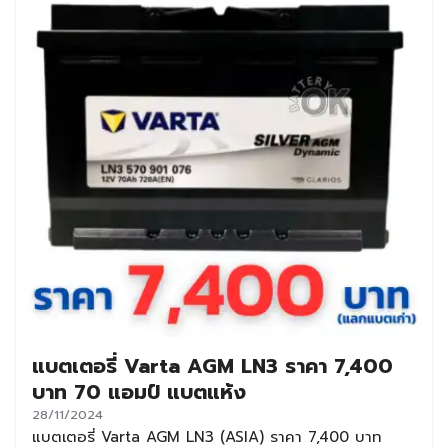
แบตเตอรี่ Varta AGM LN3 ราคา 7,400
บาท 70 แอมป์ แบตแห้ง
28/11/2024
แบตเตอรี่ Varta AGM LN3 (ASIA) ราคา 7,400 บาท