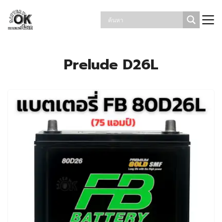
Skip
รถยนต์หมด โทร. 086-863-3331 แบตเตอรี่โอเค
19.30
to
content
Search
for:
Prelude D26L