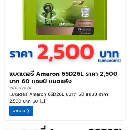
แบตเตอรี่ Amaron 65D26L ราคา 2,500
บาท 60 แอมป์ แบตแห้ง
15/08/2024
แบตเตอรี่ Amaron 65D26L ขนาด 60 แอมป์ ราคา
2,500 บาท แบ […]
อ่านต่อ