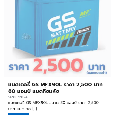
แบตเตอรี่ GS MFX90L ราคา 2,500 บาท
80 แอมป์ แบตกึ่งแห้ง
14/08/2024
แบตเตอรี่ GS MFX90L ขนาด 80 แอมป์ ราคา 2,500
บาท แบตเตอ […]