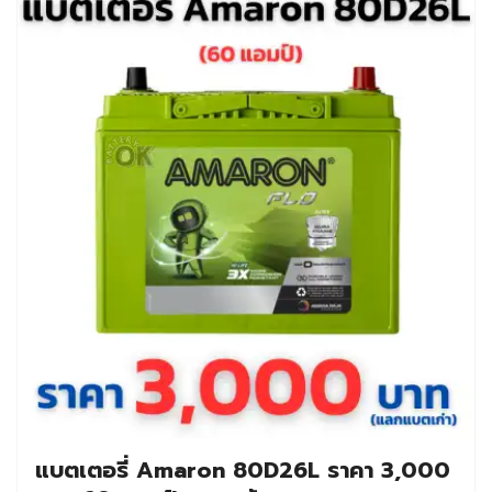
แบตเตอรี่ Amaron 80D26L ราคา 3,000