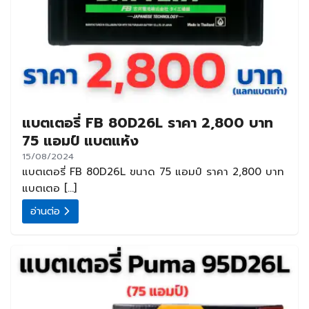
แบตเตอรี่ FB 80D26L ราคา 2,800 บาท
75 แอมป์ แบตแห้ง
15/08/2024
แบตเตอรี่ FB 80D26L ขนาด 75 แอมป์ ราคา 2,800 บาท
แบตเตอ […]
อ่านต่อ