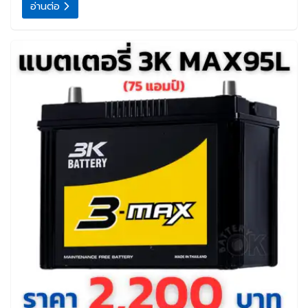
อ่านต่อ