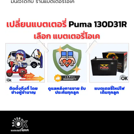
มั่นใจได้กับ ร้านแบตเตอรี่โอเค