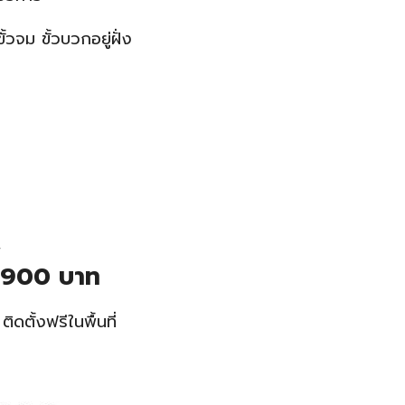
จม ขั้วบวกอยู่ฝั่ง
1900 บาท
ั้งฟรีในพื้นที่