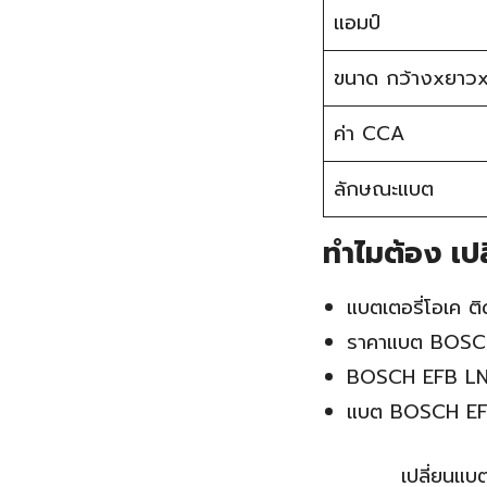
แอมป์
ขนาด กว้างxยาวx
ค่า CCA
ลักษณะแบต
ทำไมต้อง เป
แบตเตอรี่โอเค ต
ราคาแบต BOSCH 
BOSCH EFB LN4 
แบต BOSCH EFB L
เปลี่ยนแบ