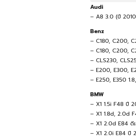
Audi
– A8 3.0 (ปี 201
Benz
– C180, C200, C2
– C180, C200, C
– CLS230, CLS250
– E200, E300, E22
– E250, E350 1.8,
BMW
– X1 1.5i F48 ปี
– X1 1.8d, 2.0d 
– X1 2.0d E84 ดี
– X1 2.0i E84 ปี