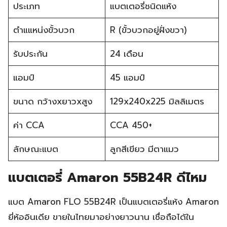
ประเภท
แบตเตอรี่ชนิดแห้ง
ตำแแหน่งขั้วบวก
R (ขั้วบวกอยู่ฝั่งขวา)
รับประกัน
24 เดือน
แอมป์
45 แอมป์
ขนาด กว้างxยาวxสูง
129x240x225 มิลลิเมตร
ค่า CCA
CCA 450+
ลักษณะแบต
ลูกสีเขียว มีตาแมว
แบตเตอรี่ Amaron 55B24R ดีไหม
แบต Amaron FLO 55B24R เป็นแบตเตอรี่แห้ง Amaron
ยี่ห้ออินเดีย ขายในไทยมาอย่างยาวนาน เชื่อถือได้ใน