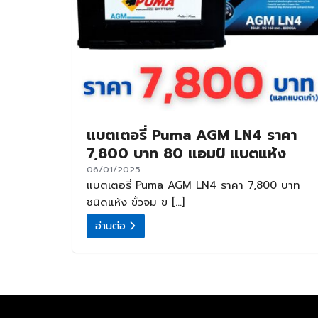
แบตเตอรี่ Puma AGM LN4 ราคา
7,800 บาท 80 แอมป์ แบตแห้ง
06/01/2025
แบตเตอรี่ Puma AGM LN4 ราคา 7,800 บาท
ชนิดแห้ง ขั้วจม ข […]
อ่านต่อ