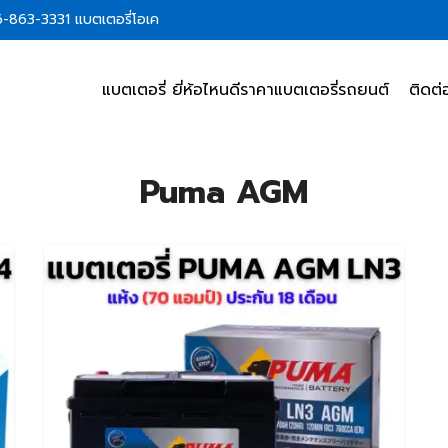
86-863-3331 แบตเตอรี่โอเค
แบตเตอรี่ ยี่ห้อไหนดี
ราคาแบตเตอรี่รถยนต์
ติดต่
earch
r:
Puma AGM